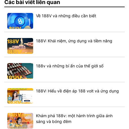
Các bài viết liên quan
Về 188V và những điều cần biết
188V: Khái niệm, ứng dụng và tiềm năng
188v và những bí ẩn của thế giới số
188V: Hiểu về điện áp 188 volt và ứng dụng
Khám phá 188v: một hành trình giữa ánh
sáng và bóng đêm