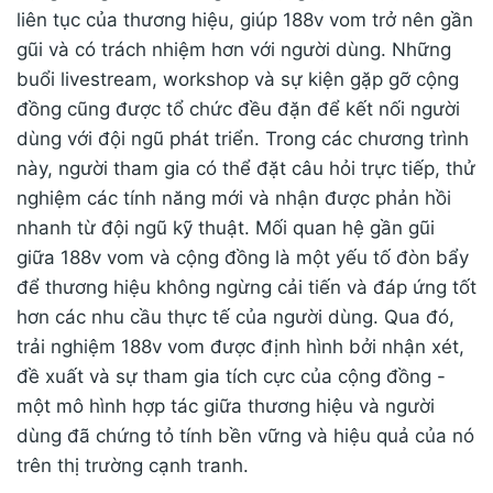
liên tục của thương hiệu, giúp 188v vom trở nên gần
gũi và có trách nhiệm hơn với người dùng. Những
buổi livestream, workshop và sự kiện gặp gỡ cộng
đồng cũng được tổ chức đều đặn để kết nối người
dùng với đội ngũ phát triển. Trong các chương trình
này, người tham gia có thể đặt câu hỏi trực tiếp, thử
nghiệm các tính năng mới và nhận được phản hồi
nhanh từ đội ngũ kỹ thuật. Mối quan hệ gần gũi
giữa 188v vom và cộng đồng là một yếu tố đòn bẩy
để thương hiệu không ngừng cải tiến và đáp ứng tốt
hơn các nhu cầu thực tế của người dùng. Qua đó,
trải nghiệm 188v vom được định hình bởi nhận xét,
đề xuất và sự tham gia tích cực của cộng đồng -
một mô hình hợp tác giữa thương hiệu và người
dùng đã chứng tỏ tính bền vững và hiệu quả của nó
trên thị trường cạnh tranh.