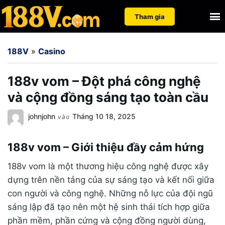
Nhảy
Tìm
Tham gia
đến
kiếm
nội
cho:
188V
»
Casino
dung
188v vom – Đột phá công nghệ
và cộng đồng sáng tạo toàn cầu
johnjohn
Tháng 10 18, 2025
vào
188v vom – Giới thiệu đầy cảm hứng
188v vom là một thương hiệu công nghệ được xây
dựng trên nền tảng của sự sáng tạo và kết nối giữa
con người và công nghệ. Những nỗ lực của đội ngũ
sáng lập đã tạo nên một hệ sinh thái tích hợp giữa
phần mềm, phần cứng và cộng đồng người dùng,