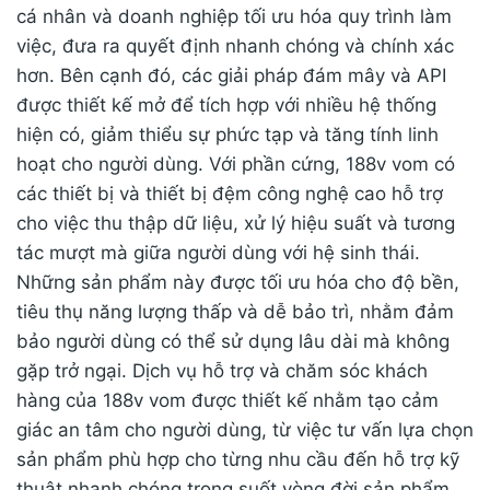
cá nhân và doanh nghiệp tối ưu hóa quy trình làm
việc, đưa ra quyết định nhanh chóng và chính xác
hơn. Bên cạnh đó, các giải pháp đám mây và API
được thiết kế mở để tích hợp với nhiều hệ thống
hiện có, giảm thiểu sự phức tạp và tăng tính linh
hoạt cho người dùng. Với phần cứng, 188v vom có
các thiết bị và thiết bị đệm công nghệ cao hỗ trợ
cho việc thu thập dữ liệu, xử lý hiệu suất và tương
tác mượt mà giữa người dùng với hệ sinh thái.
Những sản phẩm này được tối ưu hóa cho độ bền,
tiêu thụ năng lượng thấp và dễ bảo trì, nhằm đảm
bảo người dùng có thể sử dụng lâu dài mà không
gặp trở ngại. Dịch vụ hỗ trợ và chăm sóc khách
hàng của 188v vom được thiết kế nhằm tạo cảm
giác an tâm cho người dùng, từ việc tư vấn lựa chọn
sản phẩm phù hợp cho từng nhu cầu đến hỗ trợ kỹ
thuật nhanh chóng trong suốt vòng đời sản phẩm.