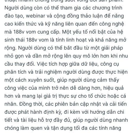
Người dùng còn có thể tham gia các chương trình
đào tạo, webinar và cộng đồng thảo luận để nâng
cao kiến thức và kỹ năng liên quan đến công nghệ
mà 188v vom cung cấp. Một yếu tố nổi bật của hệ
sinh thái 188v vom là tính linh hoạt và khả năng mở
rộng. Người dùng có thể bắt đầu từ một giải pháp
nhỏ gọn và dần mở rộng lên quy mô lớn hơn khi nhu
cầu thay đổi. Việc tích hợp giữa dữ liệu, công cụ
phân tích và trải nghiệm người dùng được thực hiện
một cách xuyên suốt, giúp người dùng cảm thấy
công việc của mình trở nên dễ dàng hơn, hiệu quả
hơn và mang lại giá trị thực sự cho tổ chức hoặc cá
nhân. Đồng thời, các phiên bản cập nhật và cải tiến
được phát hành định kỳ, đi kèm với hướng dẫn chi
tiết và tài liệu hỗ trợ đầy đủ, giúp người dùng nhanh
chóng làm quen và tận dụng tối đa các tính năng