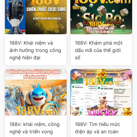
188V: Khái niệm và
188V: Khám phá một
ảnh hưởng trong công
dấu mã của thế giới
nghệ hiện đại
số
188v: khái niệm, công
188V: Tìm hiểu mức
nghệ và triển vọng
điện áp và an toàn