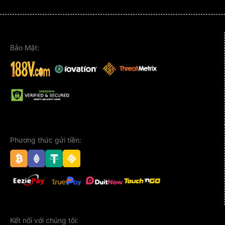
Bảo Mật:
Phương thức gửi tiền:
Biểu đồ so sánh quyền lợi giữa thành 
Tỷ Lệ Hoàn Trả (Rebate) Cao Nhất Thị
Trường
Kết nối với chúng tôi: