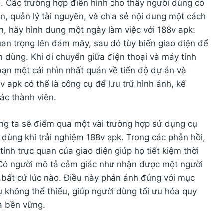
n. Các trường hợp điển hình cho thấy người dùng có
n, quản lý tài nguyên, và chia sẻ nội dung một cách
n, hãy hình dung một ngày làm việc với 188v apk:
an trọng lên đám mây, sau đó tùy biến giao diện để
dùng. Khi di chuyển giữa điện thoại và máy tính
ạn một cái nhìn nhất quán về tiến độ dự án và
v apk có thể là công cụ để lưu trữ hình ảnh, kế
ác thành viên.
úng ta sẽ điểm qua một vài trường hợp sử dụng cụ
 dùng khi trải nghiệm 188v apk. Trong các phản hồi,
ính trực quan của giao diện giúp họ tiết kiệm thời
 Có người mô tả cảm giác như nhận được một người
ợ bất cứ lúc nào. Điều này phản ánh đúng với mục
ụ không thể thiếu, giúp người dùng tối ưu hóa quy
và bền vững.