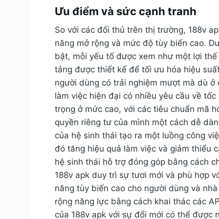
Ưu điểm và sức cạnh tranh
So với các đối thủ trên thị trường, 188v a
năng mở rộng và mức độ tùy biến cao. Dướ
bật, mỗi yếu tố được xem như một lợi thế 
tảng được thiết kế để tối ưu hóa hiệu suấ
người dùng có trải nghiệm mượt mà dù ở 
làm việc hiện đại có nhiều yêu cầu về tố
trọng ở mức cao, với các tiêu chuẩn mã h
quyền riêng tư của mình một cách dễ dàn
của hệ sinh thái tạo ra một luồng công vi
đó tăng hiệu quả làm việc và giảm thiểu c
hệ sinh thái hỗ trợ đóng góp bằng cách c
188v apk duy trì sự tươi mới và phù hợp 
năng tùy biến cao cho người dùng và nhà 
rộng năng lực bằng cách khai thác các AP
của 188v apk với sự đổi mới có thể được 