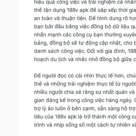
hiệu quả công việc và trải nghiệm cá nhâ
thể tận dụng 188v apk để sắp xếp thời gia
an toàn và thuận tiện. Để hình dung rõ hơ
bạn bắt đầu bằng việc đồng bộ dữ liệu qu
nhấn mạnh các công cụ bạn thường xuyên 
bảng, đồng bộ sẽ tự động cập nhật, cho b
danh sách công việc. Đối với gia đình, 188
hoạch du lịch và nhắc nhở đồng bộ giữa c
Để người đọc có cái nhìn thực tế hơn, ch
thể và những trải nghiệm thực tế từ người
nhiều người chia sẻ rằng sự nhất quán và t
gian đáng kể trong công việc hàng ngày.
trợ lý ảo luôn ở bên cạnh, sẵn sàng hỗ tr
tiêu của 188v apk là trở thành một công c
trình và nhịp sống số một cách tự nhiên 