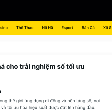
sino
Thể Thao
Nổ Hũ
Esport
Bắn Cá
Xổ S
á cho trải nghiệm số tối ưu
n
ong thế giới ứng dụng di động và nền tảng số, nơi
 và tối ưu hóa hiệu suất được đặt lên hàng đầu.