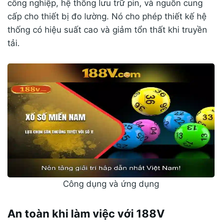
công nghiệp, hệ thống lưu trữ pin, và nguồn cung
cấp cho thiết bị đo lường. Nó cho phép thiết kế hệ
thống có hiệu suất cao và giảm tổn thất khi truyền
tải.
Công dụng và ứng dụng
An toàn khi làm việc với 188V