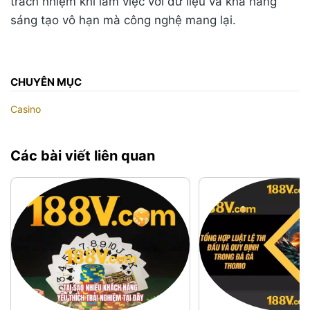
trách nhiệm khi làm việc với dữ liệu và khả năng
sáng tạo vô hạn mà công nghệ mang lại.
CHUYÊN MỤC
Casino
Các bài viết liên quan