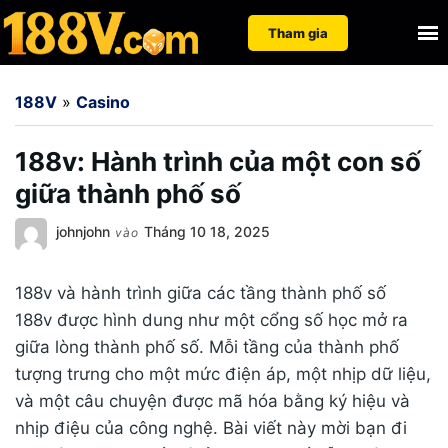
Nhảy
Tìm
Tham gia
đến
kiếm
nội
cho:
188V
»
Casino
dung
188v: Hành trình của một con số
giữa thành phố số
johnjohn
Tháng 10 18, 2025
vào
188v và hành trình giữa các tầng thành phố số
188v được hình dung như một cổng số học mở ra
giữa lòng thành phố số. Mỗi tầng của thành phố
tượng trưng cho một mức điện áp, một nhịp dữ liệu,
và một câu chuyện được mã hóa bằng ký hiệu và
nhịp điệu của công nghệ. Bài viết này mời bạn đi