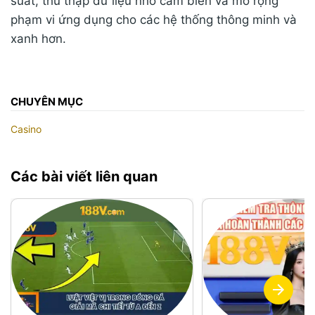
suất, thu thập dữ liệu nhờ cảm biến và mở rộng
phạm vi ứng dụng cho các hệ thống thông minh và
xanh hơn.
CHUYÊN MỤC
Casino
Các bài viết liên quan