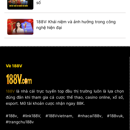
số
188V: Khái niệm và ảnh hưởng trong công
nghệ hiện đại
Về 188V
188V
là nhà cái trực tuyến top đầu thị trường luôn là lựa chọn
đúng đắn khi tham gia cá cược thể thao, casino online, xổ số,
esport. Mở tài khoản cược nhận ngay 88K.
#188v, #link188V, #188Vvietnam, #nhacai188v, #188vuk,
#trangchu188v