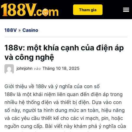
Nhảy
Tìm
Tham gia
đến
kiếm
nội
cho:
188V
»
Casino
dung
188v: một khía cạnh của điện áp
và công nghệ
johnjohn
Tháng 10 18, 2025
vào
Giới thiệu về 188v và ý nghĩa của con số
188v là một khái niệm liên quan đến điện áp trong
nhiều hệ thống điện và thiết bị điện. Dựa vào con
số này, người ta hình dung mức an toàn, hiệu năng
và các yêu cầu thiết kế cho các vi mạch, pin, hoặc
nguồn cung cấp. Bài viết này khám phá ý nghĩa của