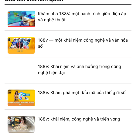
Khám phá 188V: một hành trình giữa điện áp
và nghệ thuật
188v — một khái niệm công nghệ và văn hóa
số
188V: Khái niệm và ảnh hưởng trong công
nghệ hiện đại
188V: Khám phá một dấu mã của thế giới số
188v: khái niệm, công nghệ và triển vọng