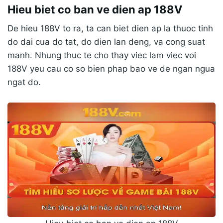
Hieu biet co ban ve dien ap 188V
De hieu 188V to ra, ta can biet dien ap la thuoc tinh
do dai cua do tat, do dien lan deng, va cong suat
manh. Nhung thuc te cho thay viec lam viec voi
188V yeu cau co so bien phap bao ve de ngan ngua
ngat do.