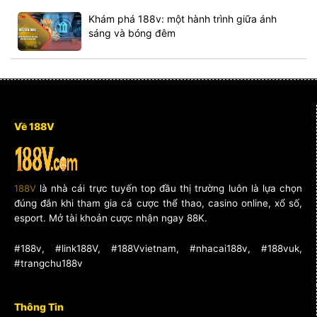
Khám phá 188v: một hành trình giữa ánh
sáng và bóng đêm
Về 188V
188V
là nhà cái trực tuyến top đầu thị trường luôn là lựa chọn
đúng đắn khi tham gia cá cược thể thao, casino online, xổ số,
esport. Mở tài khoản cược nhận ngay 88K.
#188v, #link188V, #188Vvietnam, #nhacai188v, #188vuk,
#trangchu188v
Thông Tin