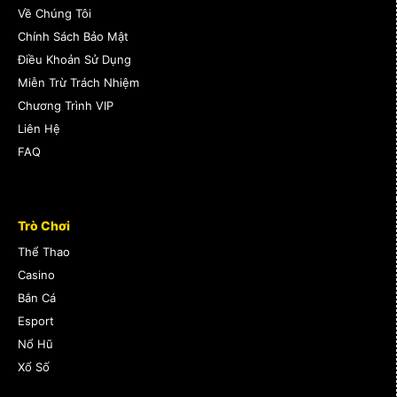
Về Chúng Tôi
Chính Sách Bảo Mật
Điều Khoản Sử Dụng
Miễn Trừ Trách Nhiệm
Chương Trình VIP
Liên Hệ
FAQ
Trò Chơi
Thể Thao
Casino
Bắn Cá
Esport
Nổ Hũ
Xổ Số