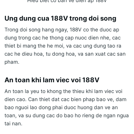
Hieu biet co ban ve dien ap 188V
Ung dung cua 188V trong doi song
Trong doi song hang ngay, 188V co the duoc ap
dung trong cac he thong cap nuoc dien nhe, cac
thiet bi mang the he moi, va cac ung dung tao ra
cac he dieu hoa, tu dong hoa, va san xuat cac san
pham.
An toan khi lam viec voi 188V
An toan la yeu to khong the thieu khi lam viec voi
dien cao. Can thiet dat cac bien phap bao ve, dam
bao nguoi lao dong phai duoc huong dan ve an
toan, va su dung cac do bao ho rieng de ngan ngua
tai nan.