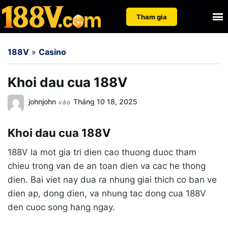
Nhảy
Tìm
Tham gia
đến
kiếm
nội
cho:
188V
»
Casino
dung
Khoi dau cua 188V
johnjohn
Tháng 10 18, 2025
vào
Khoi dau cua 188V
188V la mot gia tri dien cao thuong duoc tham
chieu trong van de an toan dien va cac he thong
dien. Bai viet nay dua ra nhung giai thich co ban ve
dien ap, dong dien, va nhung tac dong cua 188V
den cuoc song hang ngay.