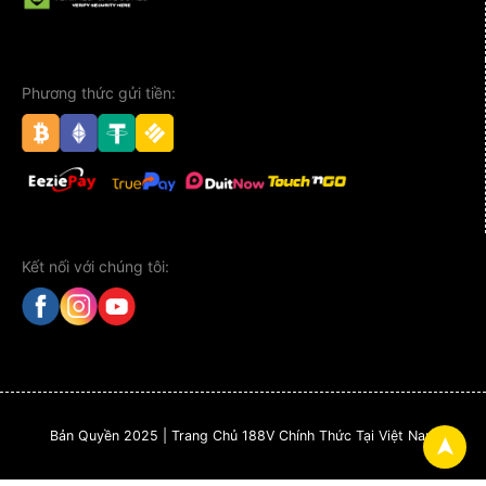
Phương thức gửi tiền:
Kết nối với chúng tôi:
Bản Quyền 2025 | Trang Chủ 188V Chính Thức Tại Việt Nam
➤