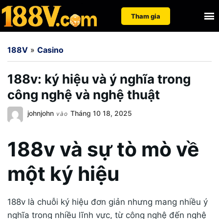
Nhảy
Tìm
Tham gia
đến
kiếm
nội
cho:
188V
»
Casino
dung
188v: ký hiệu và ý nghĩa trong
công nghệ và nghệ thuật
johnjohn
Tháng 10 18, 2025
vào
188v và sự tò mò về
một ký hiệu
188v là chuỗi ký hiệu đơn giản nhưng mang nhiều ý
nghĩa trong nhiều lĩnh vực, từ công nghệ đến nghệ