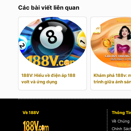
Các bài viết liên quan
188V: Hiểu về điện áp 188
Khám phá 188v: 
volt và ứng dụng
trình giữa ánh sá
đêm
Về 188V
Thông Ti
Về Chúng 
Chính Sác