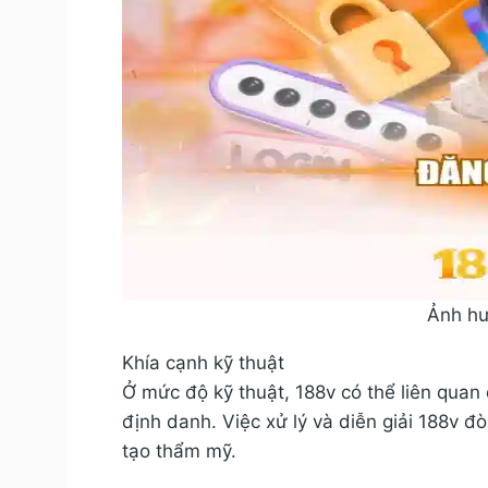
Ảnh hư
Khía cạnh kỹ thuật
Ở mức độ kỹ thuật, 188v có thể liên quan 
định danh. Việc xử lý và diễn giải 188v đ
tạo thẩm mỹ.