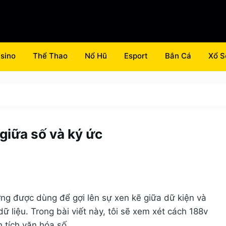
sino
Thể Thao
Nổ Hũ
Esport
Bắn Cá
Xổ S
giữa số và ký ức
ờng được dùng để gợi lên sự xen kẽ giữa dữ kiện và
ữ liệu. Trong bài viết này, tôi sẽ xem xét cách 188v
n tích văn hóa số.