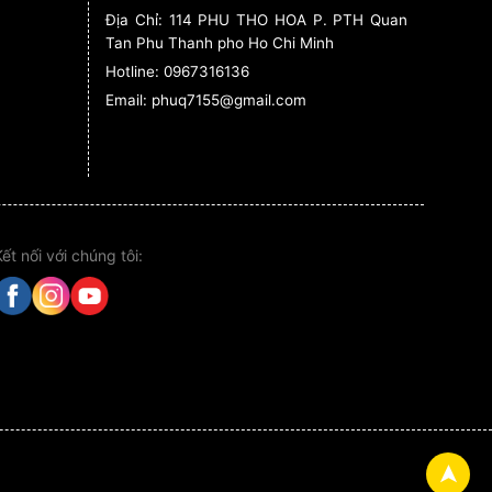
Địa Chỉ:
114 PHU THO HOA P. PTH Quan
Tan Phu Thanh pho Ho Chi Minh
Hotline:
0967316136
Email: phuq7155@gmail.com
ết nối với chúng tôi:
➤