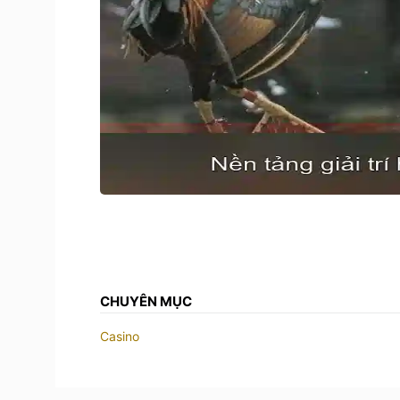
CHUYÊN MỤC
Casino